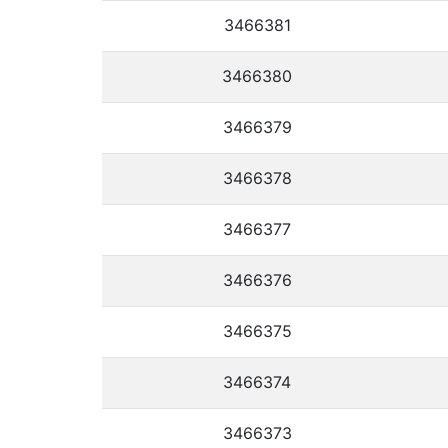
3466381
3466380
3466379
3466378
3466377
3466376
3466375
3466374
3466373