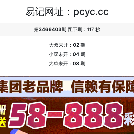
易记网址：pcyc.cc
第
3466403
期 距下期：
116 秒
大双未开：
02
期
小双未开：
04
期
大单未开：
03
期