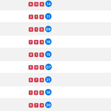
14
6
0
8
11
2
1
8
09
0
1
8
18
7
8
3
15
9
1
5
07
5
0
2
21
6
7
8
16
1
6
9
20
9
7
4