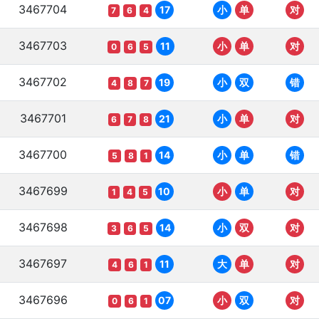
3467704
17
小
单
对
7
6
4
3467703
11
小
单
对
0
6
5
3467702
19
小
双
错
4
8
7
3467701
21
小
单
对
6
7
8
3467700
14
小
单
错
5
8
1
3467699
10
小
单
对
1
4
5
3467698
14
小
双
对
3
6
5
3467697
11
大
单
对
4
6
1
3467696
07
小
双
对
0
6
1