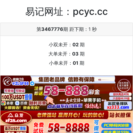
易记网址：pcyc.cc
第
3467776
期 距下期：
1 秒
小双未开：
02
期
大单未开：
03
期
小单未开：
01
期