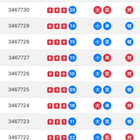
3467730
20
大
双
对
5
6
9
3467729
14
小
单
错
6
8
0
3467728
15
小
双
错
6
3
6
3467727
15
小
单
对
6
6
3
3467726
10
大
双
对
9
1
0
3467725
09
大
双
错
6
3
0
3467724
18
大
单
对
7
5
6
3467723
11
大
双
错
8
2
1
3467722
22
小
双
对
8
7
7