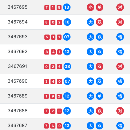
3467695
13
小
单
对
7
1
5
3467694
10
大
双
对
8
0
2
3467693
07
大
双
错
5
1
1
3467692
13
大
双
错
8
4
1
3467691
08
大
双
对
0
2
6
3467690
07
大
双
错
3
4
0
3467689
12
大
单
错
1
9
2
3467688
12
大
双
对
7
2
3
3467687
13
大
双
错
7
6
0