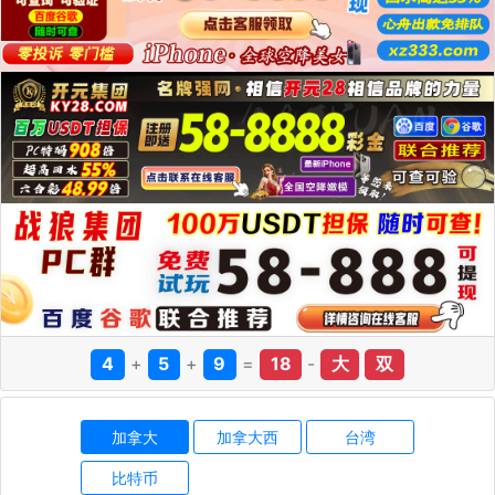
4
+
5
+
9
=
18
-
大
双
加拿大
加拿大西
台湾
比特币