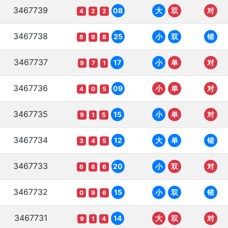
3467739
08
大
双
对
4
2
2
3467738
25
小
双
错
8
9
8
3467737
17
小
单
对
9
7
1
3467736
09
小
单
对
4
0
5
3467735
15
小
单
对
9
1
5
3467734
12
大
单
错
3
4
5
3467733
20
小
双
对
6
8
6
3467732
15
小
双
错
0
9
6
3467731
14
大
双
对
9
1
4